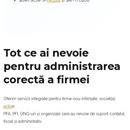
SEAP/SICAP, e-
Factura
și SAF-T/D406
Tot ce ai nevoie
pentru administrarea
corectă a firmei
Oferim servicii integrate pentru firme nou-înființate, societăți
activ
e,
PFA, PFI, ONG-uri și organizații care au nevoie de suport contabil,
fiscal și administrativ.