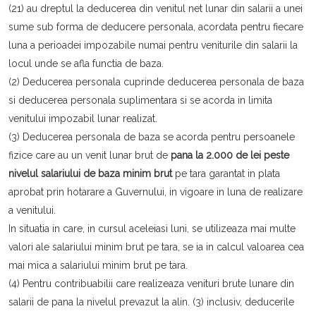
(21) au dreptul la deducerea din venitul net lunar din salarii a unei
sume sub forma de deducere personala, acordata pentru fiecare
luna a perioadei impozabile numai pentru veniturile din salarii la
locul unde se afla functia de baza.
(2) Deducerea personala cuprinde deducerea personala de baza
si deducerea personala suplimentara si se acorda in limita
venitului impozabil lunar realizat.
(3) Deducerea personala de baza se acorda pentru persoanele
fizice care au un venit lunar brut de
pana la 2.000 de lei peste
nivelul salariului de baza minim brut
pe tara garantat in plata
aprobat prin hotarare a Guvernului, in vigoare in luna de realizare
a venitului.
In situatia in care, in cursul aceleiasi luni, se utilizeaza mai multe
valori ale salariului minim brut pe tara, se ia in calcul valoarea cea
mai mica a salariului minim brut pe tara.
(4) Pentru contribuabilii care realizeaza venituri brute lunare din
salarii de pana la nivelul prevazut la alin. (3) inclusiv, deducerile