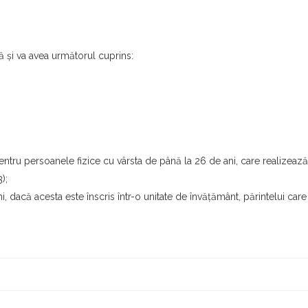
că şi va avea următorul cuprins:
entru persoanele fizice cu vârsta de până la 26 de ani, care realizează
);
i, dacă acesta este înscris într-o unitate de învăţământ, părintelui care