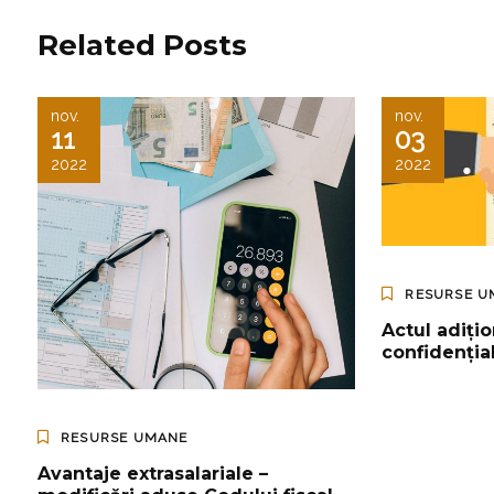
Related Posts
nov.
nov.
11
03
2022
2022
RESURSE U
Actul adiți
confidențial
RESURSE UMANE
Avantaje extrasalariale –