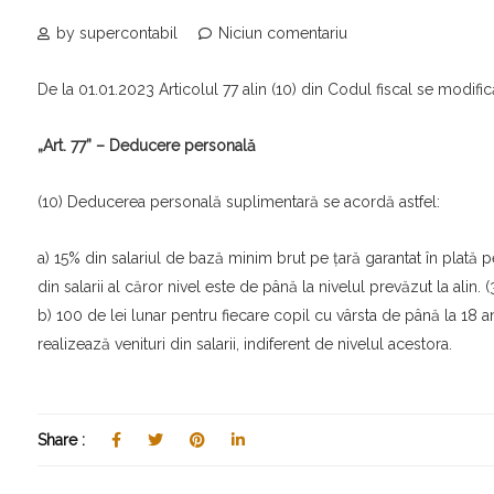
by supercontabil
Niciun comentariu
De la 01.01.2023 Articolul 77 alin (10) din Codul fiscal se modifi
„Art. 77” – Deducere personală
(10) Deducerea personală suplimentară se acordă astfel:
a) 15% din salariul de bază minim brut pe ţară garantat în plată p
din salarii al căror nivel este de până la nivelul prevăzut la alin. (3
b) 100 de lei lunar pentru fiecare copil cu vârsta de până la 18 an
realizează venituri din salarii, indiferent de nivelul acestora.
Share :