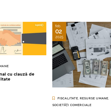
feb.
02
2025
MANE
onal cu clauză de
itate
,
,
FISCALITATE
RESURSE UMANE
SOCIETĂȚI COMERCIALE