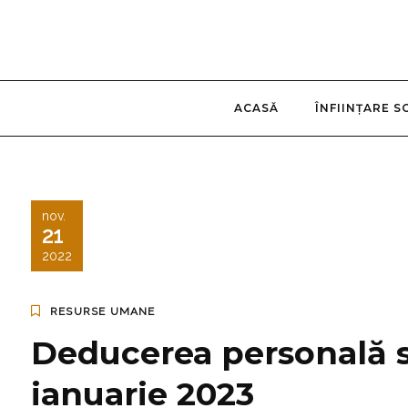
ACASĂ
ÎNFIINȚARE S
nov.
21
2022
RESURSE UMANE
Deducerea personală s
ianuarie 2023