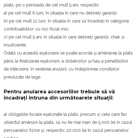
plată, pe o perioadă de cel mult 5 ani, respectiv:
a) pe cel mult 6 luni, în situația în care nu dețineți garanții;
b) pe cel mult 12 luni, în situația în care vă încadrați în categoria
contribuabililor cu risc fiscal mic;
c) pe cel mult 5 ani, în situația în care dețineți garanții, chiar și
insuficiente.
Odată cu această eșalonare se poate acorda și amânarea la plată
până la finalizarea eșalonării, a dobânzilor și/sau a penalităților
de întârziere, în vederea anulării, cu îndeplinirea condițiilor
prevăzute de lege.
Pentru anularea accesoriilor trebuie să vă
încadrați intruna din următoarele situații:
a) obligaţiile fiscale eşalonate la plată, precum şi cele care fac
obiectul amânării la plată, să nu fie mai mari de 5.000 lei în cazul
persoanelor fizice şi, respectiv, 20.000 lei în cazul persoanelor