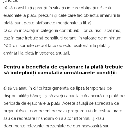
juridice;
b) să constituiți garanții, în situația în care obligaţiile fiscale
eşalonate la plată, precum şi cele care fac obiectul amânării la
plată, sunt peste plafoanele menționate la lit. a);
c) să vă încadrați în categoria contribuabililor cu risc fiscal mic,
caz în care trebuie să constituiți garanții în valoare de minimum
20% din sumele ce pot face obiectul eşalonării la plată și
amânării la plată în vederea anulării.
Pentru a beneficia de eșalonare la plată trebuie
să îndepliniți cumulativ următoarele condiții:
a) să vă aflați în dificultate generată de lipsa temporară de
disponibilități bănești și să aveți capacitate financiară de plată pe
perioada de eșalonare la plată. Aceste situații se apreciază de
organul fiscal competent pe baza programului de restructurare
sau de redresare financiară ori a altor informații și/sau
documente relevante, prezentate de dumneavoastră sau