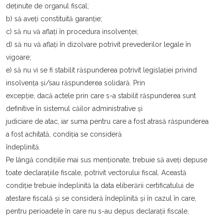
deținute de organul fiscal;
b) să aveți constituită garanție;
c) să nu vă aflați în procedura insolvenței;
d) să nu vă aflați în dizolvare potrivit prevederilor legale în
vigoare;
e) să nu vi se fi stabilit răspunderea potrivit legislației privind
insolvența și/sau răspunderea solidară. Prin
excepție, dacă actele prin care s-a stabilit răspunderea sunt
definitive în sistemul căilor administrative și
judiciare de atac, iar suma pentru care a fost atrasă răspunderea
a fost achitată, condiția se consideră
îndeplinită.
Pe lângă condițiile mai sus menționate, trebuie să aveți depuse
toate declarațiile fiscale, potrivit vectorului fiscal. Această
condiție trebuie îndeplinită la data eliberării certificatului de
atestare fiscală și se consideră îndeplinită și în cazul în care,
pentru perioadele în care nu s-au depus declarații fiscale,