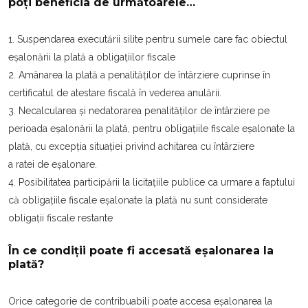
poți beneficia de următoarele…
1. Suspendarea executării silite pentru sumele care fac obiectul
eșalonării la plată a obligațiilor fiscale
2. Amânarea la plată a penalităților de întârziere cuprinse în
certificatul de atestare fiscală în vederea anulării.
3. Necalcularea și nedatorarea penalităților de întârziere pe
perioada eșalonării la plată, pentru obligațiile fiscale eșalonate la
plată, cu excepția situației privind achitarea cu întârziere
a ratei de eșalonare.
4. Posibilitatea participării la licitațiile publice ca urmare a faptului
că obligațiile fiscale eșalonate la plată nu sunt considerate
obligații fiscale restante
În ce condiții poate fi accesată eșalonarea la
plată?
Orice categorie de contribuabili poate accesa eșalonarea la