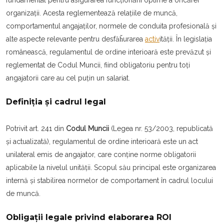
fundamental pentru asigurarea funcționării optime a oricărei
organizații. Acesta reglementează relațiile de muncă,
comportamentul angajaților, normele de conduita profesională și
alte aspecte relevante pentru desfăȟurarea
activ
ității. În legislația
românească, regulamentul de ordine interioară este prevăzut și
reglementat de Codul Muncii, fiind obligatoriu pentru toți
angajatorii care au cel puțin un salariat.
Definiția și cadrul legal
Potrivit art. 241 din
Codul Muncii
(Legea nr. 53/2003, republicată
și actualizată), regulamentul de ordine interioară este un act
unilateral emis de angajator, care conține norme obligatorii
aplicabile la nivelul unității. Scopul său principal este organizarea
internă și stabilirea normelor de comportament în cadrul locului
de muncă.
Obligații legale privind elaborarea ROI