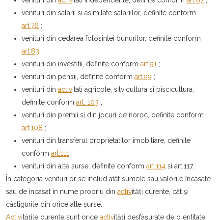
venituri din salarii si asimilate salariilor, definite conform
art.76
;
venituri din cedarea folosintei bunurilor, definite conform
art.83
;
venituri din investitii, definite conform
art.91
;
venituri din pensii, definite conform
art.99
;
venituri din
activ
itati agricole, silvicultura si piscicultura,
definite conform
art. 103
;
venituri din premii si din jocuri de noroc, definite conform
art.108
;
venituri din transferul proprietatilor imobiliare, definite
conform
art.111
;
venituri din alte surse, definite conform
art.114
si art.117.
În categoria veniturilor se includ atât sumele sau valorile încasate
sau de încasat în nume propriu din
activ
ități curente, cât şi
câştigurile din orice alte surse.
Activ
itățile curente sunt orice
activ
ități desfăşurate de o entitate,