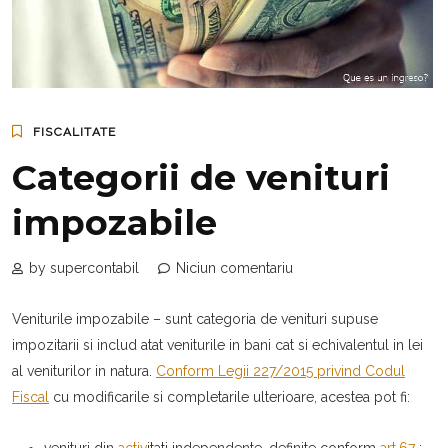
FISCALITATE
Categorii de venituri
impozabile
by supercontabil
Niciun comentariu
Veniturile impozabile – sunt categoria de venituri supuse
impozitarii si includ atat veniturile in bani cat si echivalentul in lei
al veniturilor in natura.
Conform Legii 227/2015 privind Codul
Fiscal
cu modificarile si completarile ulterioare, acestea pot fi:
venituri din
activ
itati independente, definite conform
art.67
;