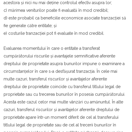
acestora şi nici nu mai deține controlul efectiv asupra lor;
c) mărimea veniturilor poate fi evaluată în mod credibil;
d) este probabil ca beneficiile economice asociate tranzacției să
fie generate către entitate; şi
e) costurile tranzacției pot fi evaluate în mod credibil.
Evaluarea momentului în care o entitate a transferat
cumpărătorului riscurile şi avantajele semnificative aferente
dreptului de proprietate asupra bunurilor impune o examinare a
circumstanțelor în care s‐a desfăşurat tranzacția. În cele mai
multe cazuri, transferul riscurilor şi avantajelor aferente
dreptului de proprietate coincide cu transferul titlului legal de
proprietate sau cu trecerea bunurilor în posesia cumpărătorului.
Acesta este cazul celor mai multe vânzări cu amănuntul. În alte
cazuri, transferul riscurilor şi avantajelor aferente dreptului de
proprietate apare într‐un moment diferit de cel al transferului
titlului legal de proprietate sau de cel al trecerii bunurilor în