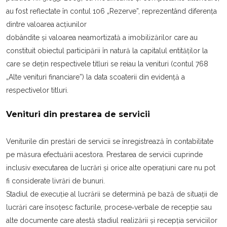
au fost reflectate în contul 106 „Rezerve”, reprezentând diferența
dintre valoarea acțiunilor
dobândite şi valoarea neamortizată a imobilizărilor care au
constituit obiectul participării în natură la capitalul entităților la
care se dețin respectivele titluri se reiau la venituri (contul 768
„Alte venituri financiare”) la data scoaterii din evidență a
respectivelor titluri.
Venituri din prestarea de servicii
Veniturile din prestări de servicii se înregistrează în contabilitate
pe măsura efectuării acestora. Prestarea de servicii cuprinde
inclusiv executarea de lucrări şi orice alte operațiuni care nu pot
fi considerate livrări de bunuri.
Stadiul de execuție al lucrării se determină pe bază de situații de
lucrări care însoțesc facturile, procese‐verbale de recepție sau
alte documente care atestă stadiul realizării şi recepția serviciilor