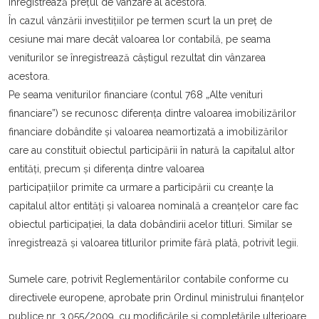
înregistrează prețul de vânzare al acestora.
În cazul vânzării investițiilor pe termen scurt la un preț de
cesiune mai mare decât valoarea lor contabilă, pe seama
veniturilor se înregistrează câştigul rezultat din vânzarea
acestora.
Pe seama veniturilor financiare (contul 768 „Alte venituri
financiare”) se recunosc diferența dintre valoarea imobilizărilor
financiare dobândite şi valoarea neamortizată a imobilizărilor
care au constituit obiectul participării în natură la capitalul altor
entități, precum şi diferența dintre valoarea
participațiilor primite ca urmare a participării cu creanțe la
capitalul altor entități şi valoarea nominală a creanțelor care fac
obiectul participației, la data dobândirii acelor titluri. Similar se
înregistrează şi valoarea titlurilor primite fără plată, potrivit legii.
Sumele care, potrivit Reglementărilor contabile conforme cu
directivele europene, aprobate prin Ordinul ministrului finanțelor
publice nr. 3.055/2009, cu modificările şi completările ulterioare,