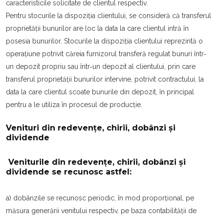
caracteristicile solicitate de clientul respectiv.
Pentru stocurile la dispoziția clientului, se consideră că transferul
proprietății bunurilor are loc la data la care clientul intră în
posesia bunurilor. Stocurile la dispoziția clientului reprezintă o
operațiune potrivit căreia furnizorul transferă regulat bunuri într‐
un depozit propriu sau într‐un depozit al clientului, prin care
transferul proprietății bunurilor intervine, potrivit contractului, la
data la care clientul scoate bunurile din depozit, în principal
pentru a le utiliza în procesul de producție.
Venituri din redevențe, chirii, dobânzi şi
dividende
Veniturile din redevențe, chirii, dobânzi şi
dividende se recunosc astfel:
a) dobânzile se recunosc periodic, în mod proporțional, pe
măsura generării venitului respectiv, pe baza contabilității de