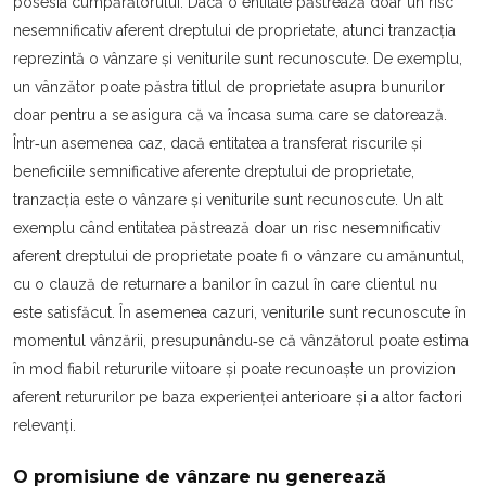
posesia cumpărătorului. Dacă o entitate păstrează doar un risc
nesemnificativ aferent dreptului de proprietate, atunci tranzacția
reprezintă o vânzare şi veniturile sunt recunoscute. De exemplu,
un vânzător poate păstra titlul de proprietate asupra bunurilor
doar pentru a se asigura că va încasa suma care se datorează.
Într‐un asemenea caz, dacă entitatea a transferat riscurile şi
beneficiile semnificative aferente dreptului de proprietate,
tranzacția este o vânzare şi veniturile sunt recunoscute. Un alt
exemplu când entitatea păstrează doar un risc nesemnificativ
aferent dreptului de proprietate poate fi o vânzare cu amănuntul,
cu o clauză de returnare a banilor în cazul în care clientul nu
este satisfăcut. În asemenea cazuri, veniturile sunt recunoscute în
momentul vânzării, presupunându‐se că vânzătorul poate estima
în mod fiabil retururile viitoare şi poate recunoaşte un provizion
aferent retururilor pe baza experienței anterioare şi a altor factori
relevanți.
O promisiune de vânzare nu generează