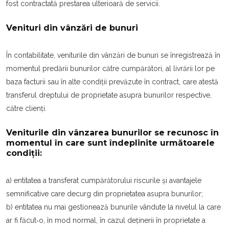
fost contractată prestarea ulterioară de servicii.
Venituri din vânzări de bunuri
În contabilitate, veniturile din vânzări de bunuri se înregistrează în
momentul predării bunurilor către cumpărători, al livrării lor pe
baza facturii sau în alte condiții prevăzute în contract, care atestă
transferul dreptului de proprietate asupra bunurilor respective,
către clienți.
Veniturile din vânzarea bunurilor se recunosc în
momentul în care sunt îndeplinite următoarele
condiții:
a) entitatea a transferat cumpărătorului riscurile şi avantajele
semnificative care decurg din proprietatea asupra bunurilor;
b) entitatea nu mai gestionează bunurile vândute la nivelul la care
ar fi făcut‐o, în mod normal, în cazul deținerii în proprietate a