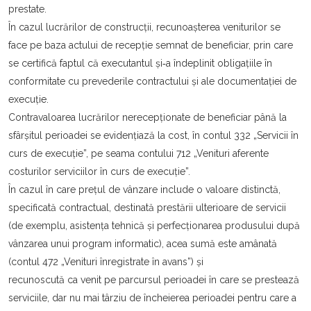
prestate.
În cazul lucrărilor de construcții, recunoaşterea veniturilor se
face pe baza actului de recepție semnat de beneficiar, prin care
se certifică faptul că executantul şi‐a îndeplinit obligațiile în
conformitate cu prevederile contractului şi ale documentației de
execuție.
Contravaloarea lucrărilor nerecepționate de beneficiar până la
sfârşitul perioadei se evidențiază la cost, în contul 332 „Servicii în
curs de execuție”, pe seama contului 712 „Venituri aferente
costurilor serviciilor în curs de execuție”.
În cazul în care prețul de vânzare include o valoare distinctă,
specificată contractual, destinată prestării ulterioare de servicii
(de exemplu, asistența tehnică şi perfecționarea produsului după
vânzarea unui program informatic), acea sumă este amânată
(contul 472 „Venituri înregistrate în avans”) şi
recunoscută ca venit pe parcursul perioadei în care se prestează
serviciile, dar nu mai târziu de încheierea perioadei pentru care a