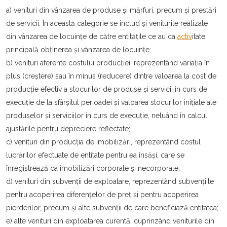
a) venituri din vânzarea de produse şi mărfuri, precum şi prestări
de servicii. În această categorie se includ şi veniturile realizate
din vânzarea de locuințe de către entitățile ce au ca
activ
itate
principală obținerea şi vânzarea de locuințe;
b) venituri aferente costului producției, reprezentând variația în
plus (creştere) sau în minus (reducere) dintre valoarea la cost de
producție efectiv a stocurilor de produse şi servicii în curs de
execuție de la sfârşitul perioadei şi valoarea stocurilor inițiale ale
produselor şi serviciilor în curs de execuție, neluând în calcul
ajustările pentru depreciere reflectate;
c) venituri din producția de imobilizări, reprezentând costul
lucrărilor efectuate de entitate pentru ea însăşi, care se
înregistrează ca imobilizări corporale şi necorporale;
d) venituri din subvenții de exploatare, reprezentând subvențiile
pentru acoperirea diferențelor de preț şi pentru acoperirea
pierderilor, precum şi alte subvenții de care beneficiază entitatea;
e) alte venituri din exploatarea curentă, cuprinzând veniturile din