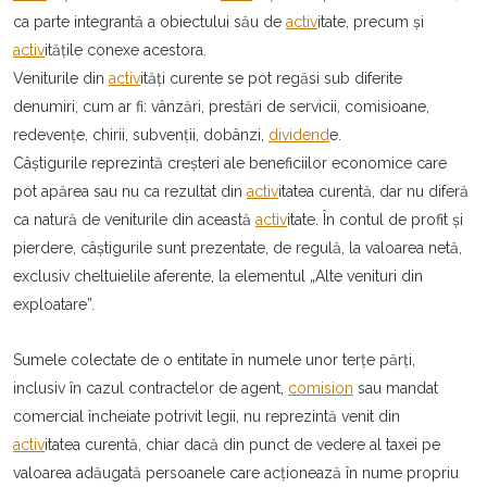
ca parte integrantă a obiectului său de
activ
itate, precum şi
activ
itățile conexe acestora.
Veniturile din
activ
ități curente se pot regăsi sub diferite
denumiri, cum ar fi: vânzări, prestări de servicii, comisioane,
redevențe, chirii, subvenții, dobânzi,
dividend
e.
Câştigurile reprezintă creşteri ale beneficiilor economice care
pot apărea sau nu ca rezultat din
activ
itatea curentă, dar nu diferă
ca natură de veniturile din această
activ
itate. În contul de profit şi
pierdere, câştigurile sunt prezentate, de regulă, la valoarea netă,
exclusiv cheltuielile aferente, la elementul „Alte venituri din
exploatare”.
Sumele colectate de o entitate în numele unor terțe părți,
inclusiv în cazul contractelor de agent,
comision
sau mandat
comercial încheiate potrivit legii, nu reprezintă venit din
activ
itatea curentă, chiar dacă din punct de vedere al taxei pe
valoarea adăugată persoanele care acționează în nume propriu