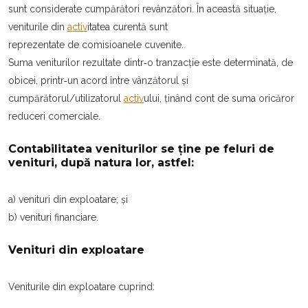
sunt considerate cumpărători revânzători. În această situație,
veniturile din
activ
itatea curentă sunt
reprezentate de comisioanele cuvenite.
Suma veniturilor rezultate dintr‐o tranzacție este determinată, de
obicei, printr‐un acord între vânzătorul şi
cumpărătorul/utilizatorul
activ
ului, ținând cont de suma oricăror
reduceri comerciale.
Contabilitatea veniturilor se ține pe feluri de
venituri, după natura lor, astfel:
a) venituri din exploatare; şi
b) venituri financiare.
Venituri din exploatare
Veniturile din exploatare cuprind: