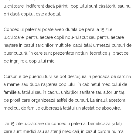
lucrătoare, indiferent dacă părinții copilului sunt căsătoriți sau nu,
ori dacă copilul este adoptat.
Concediul paternal poate aveo durata de pana la 15 zile
lucrătoare, pentru fiecare copil nou-născut sau pentru fiecare
naștere în cazul sarcinilor multiple, dacă tatăl urmează cursuri de
puericultură, în care sunt prezentate noțiuni teoretice și practice
de îngrijire a copilului mic.
Cursurile de puericultură se pot desfășura în perioada de sarcină
a mamei sau după nașterea copilului, în cabinetul medicului de
familie al tatălui sau în cadrul unităților sanitare sau altor unități
de profil care organizează astfel de cursuri. La finalul acestora,
medicul de familie eliberează tatălui un atestat de absolvire.
De 15 zile lucrătoare de concediu paternal beneficiază și tații
care sunt medici sau asistenți medicali, în cazul cărora nu mai