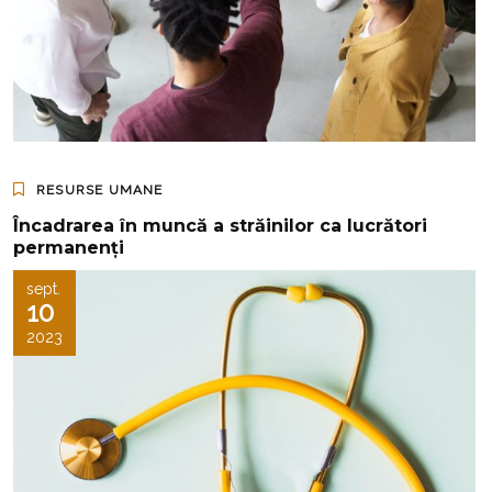
RESURSE UMANE
Încadrarea în muncă a străinilor ca lucrători
permanenți
sept.
10
2023