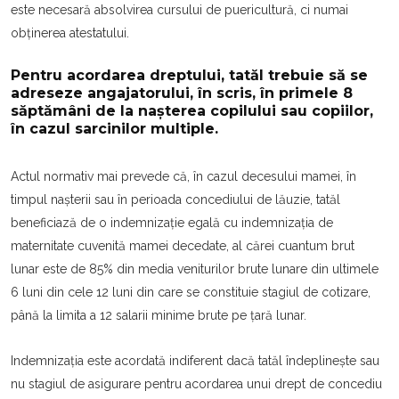
este necesară absolvirea cursului de puericultură, ci numai
obținerea atestatului.
Pentru acordarea dreptului, tatăl trebuie să se
adreseze angajatorului, în scris, în primele 8
săptămâni de la nașterea copilului sau copiilor,
în cazul sarcinilor multiple.
Actul normativ mai prevede că, în cazul decesului mamei, în
timpul nașterii sau în perioada concediului de lăuzie, tatăl
beneficiază de o indemnizație egală cu indemnizația de
maternitate cuvenită mamei decedate, al cărei cuantum brut
lunar este de 85% din media veniturilor brute lunare din ultimele
6 luni din cele 12 luni din care se constituie stagiul de cotizare,
până la limita a 12 salarii minime brute pe țară lunar.
Indemnizația este acordată indiferent dacă tatăl îndeplinește sau
nu stagiul de asigurare pentru acordarea unui drept de concediu