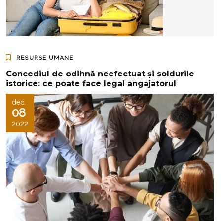
RESURSE UMANE
Concediul de odihnă neefectuat și soldurile
istorice: ce poate face legal angajatorul
dec.
08
2022