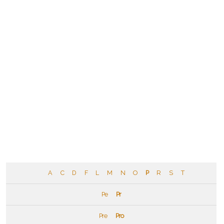
A
C
D
F
L
M
N
O
P
R
S
T
Pe
Pr
Pre
Pro