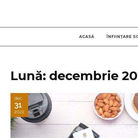
ACASĂ
ÎNFIINȚARE S
Lună:
decembrie 20
dec.
31
2022