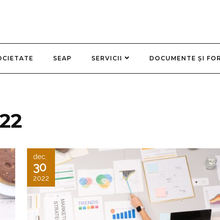
OCIETATE
SEAP
SERVICII
DOCUMENTE ȘI FO
22
dec.
30
2022