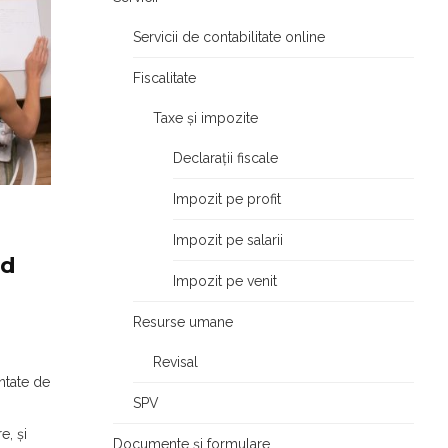
Servicii de contabilitate online
Fiscalitate
Taxe și impozite
Declarații fiscale
Impozit pe profit
Impozit pe salarii
nd
Impozit pe venit
Resurse umane
Revisal
ntate de
SPV
e, și
Documente și formulare