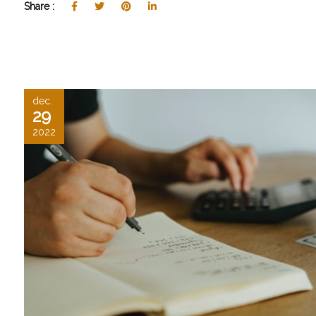
Share :
dec.
29
2022