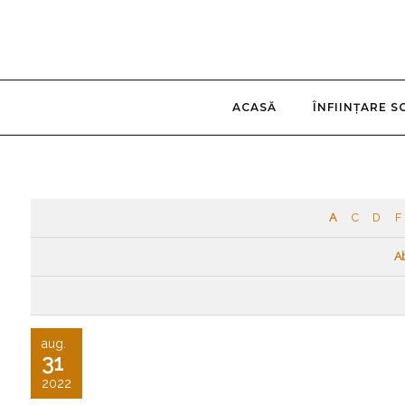
ACASĂ
ÎNFIINȚARE S
A
C
D
F
A
aug.
31
2022