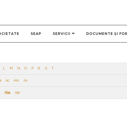
OCIETATE
SEAP
SERVICII
DOCUMENTE ȘI FO
L
M
N
O
P
R
S
T
b
Ac
Am
Av
Aba
Abr