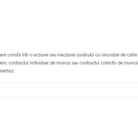
re constă într-o acţiune sau inacţiune săvârşită cu vinovăţie de către s
ntern, contractul individual de muncă sau contractul colectiv de muncă
rarhici.