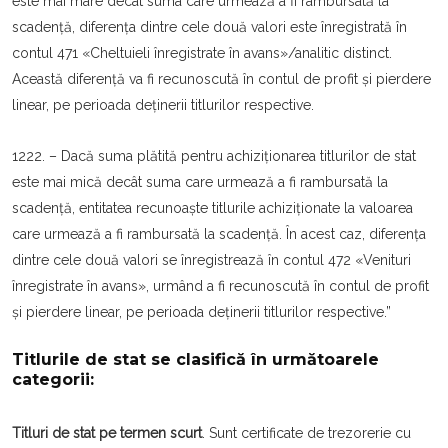
este mai mare de­cât suma care urmează a fi rambursată la
scadență, dife­rența dintre cele două valori este înregistrată în
contul 471 «Cheltuieli înregistrate în avans»/analitic distinct.
Această diferență va fi recunoscută în contul de profit și pierdere
linear, pe perioada deținerii titlu­rilor respective.
1222. – Dacă suma plătită pentru achiziționarea titlurilor de stat
este mai mică decât suma care ur­mează a fi rambursată la
scadență, entitatea recu­noaș­te titlurile achiziționate la valoarea
care urmea­ză a fi rambursată la scadență. În acest caz, diferența
dintre cele două valori se înregistrează în contul 472 «Venituri
înregistrate în avans», urmând a fi recunos­cută în contul de profit
și pierdere linear, pe perioada deținerii titlurilor respective.”
Titlurile de stat se clasifică în următoarele
categorii:
Titluri de stat pe termen scurt
. Sunt certi­ficate de trezorerie cu