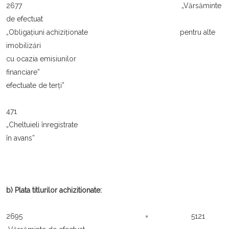
2677 „Vărsăminte
de efectuat
„Obligațiuni achiziționate pentru alte
imobilizări
cu ocazia emisiunilor
financiare”
efectuate de terți”
471
„Cheltuieli înregistrate
în avans”
b) Plata titlurilor achizitionate:
2695 = 5121