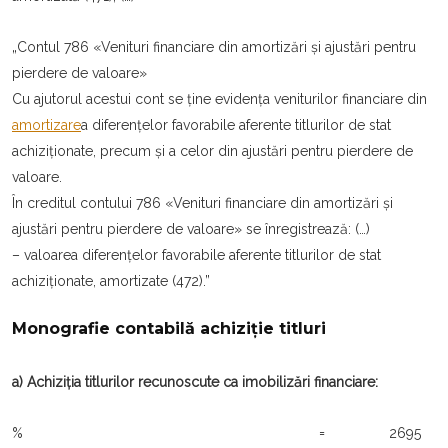
„Contul 786 «Venituri financiare din amortizări și ajustări pentru
pierdere de valoare»
Cu ajutorul acestui cont se ține evidența venitu­rilor financiare din
amortizare
a diferențelor favora­bile aferente titlurilor de stat
achiziționate, precum și a celor din ajustări pentru pierdere de
valoare.
În creditul contului 786 «Venituri financiare din amortizări și
ajustări pentru pierdere de valoare» se înregistrează: (…)
– valoarea diferențelor favorabile aferente titlurilor de stat
achiziționate, amor­tizate (472).”
Monografie contabilă achiziție titluri
a) Achiziția titlurilor recunoscute ca imobilizări financiare:
% = 2695