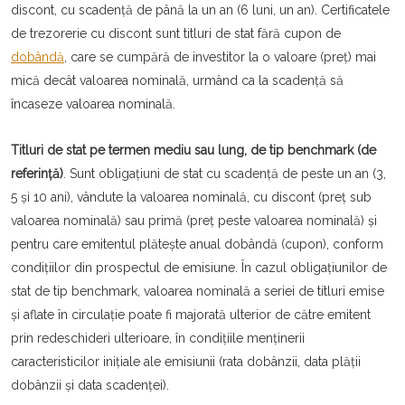
discont, cu scadență de până la un an (6 luni, un an). Certificatele
de trezorerie cu discont sunt titluri de stat fără cupon de
dobândă
, care se cumpără de investitor la o valoare (preț) mai
mică decât valoarea nominală, urmând ca la scaden­ță să
încaseze valoarea nominală.
Titluri de stat pe termen mediu sau lung, de tip benchmark (de
referință)
. Sunt obligațiuni de stat cu scadență de peste un an (3,
5 și 10 ani), vân­­dute la valoarea nominală, cu discont (preț sub
valoarea nominală) sau primă (preț peste va­loarea nominală) și
pentru care emitentul plăteș­te anual do­bândă (cupon), conform
condițiilor din prospec­tul de emisiune. În cazul obligațiunilor de
stat de tip benchmark, valoarea nominală a seriei de ti­­tluri emi­se
și aflate în circulație poate fi majo­rată ulterior de către emitent
prin redeschideri ulte­rioa­re, în con­di­țiile menținerii
caracteristicilor ini­țiale ale emisiunii (rata dobânzii, data plății
dobânzii și data scadenței).