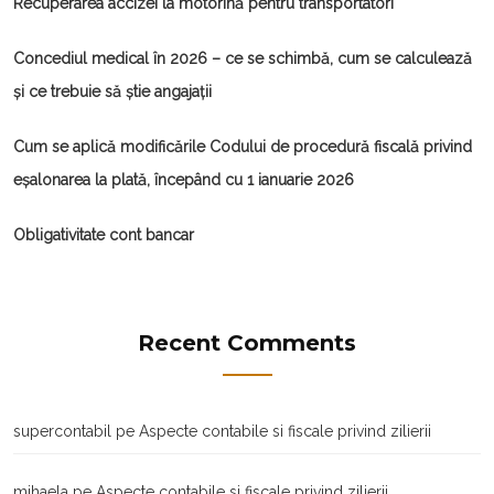
Recuperarea accizei la motorină pentru transportatori
Concediul medical în 2026 – ce se schimbă, cum se calculează
și ce trebuie să știe angajații
Cum se aplică modificările Codului de procedură fiscală privind
eșalonarea la plată, începând cu 1 ianuarie 2026
Obligativitate cont bancar
Recent Comments
supercontabil
pe
Aspecte contabile si fiscale privind zilierii
mihaela
pe
Aspecte contabile si fiscale privind zilierii