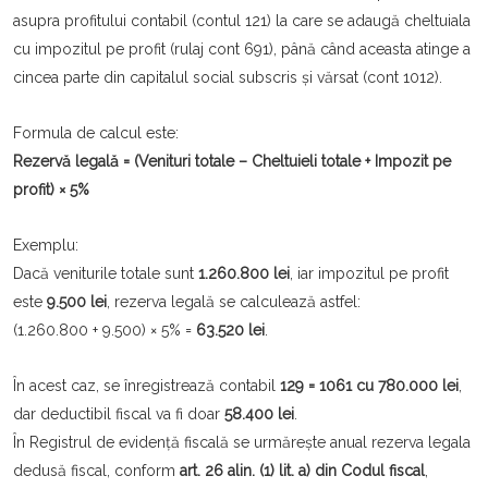
asupra profitului contabil (contul 121) la care se adaugă cheltuiala
cu impozitul pe profit (rulaj cont 691), până când aceasta atinge a
cincea parte din capitalul social subscris și vărsat (cont 1012).
Formula de calcul este:
Rezervă legală = (Venituri totale – Cheltuieli totale + Impozit pe
profit) × 5%
Exemplu:
Dacă veniturile totale sunt
1.260.800 lei
, iar impozitul pe profit
este
9.500 lei
, rezerva legală se calculează astfel:
(1.260.800 + 9.500) × 5% =
63.520 lei
.
În acest caz, se înregistrează contabil
129 = 1061 cu 780.000 lei
,
dar deductibil fiscal va fi doar
58.400 lei
.
În Registrul de evidență fiscală se urmărește anual rezerva legala
dedusă fiscal, conform
art. 26 alin. (1) lit. a) din Codul fiscal
,