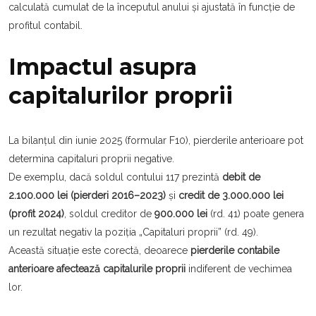
calculată cumulat de la începutul anului și ajustată în funcție de
profitul contabil.
Impactul asupra
capitalurilor proprii
La bilanțul din iunie 2025 (formular F10), pierderile anterioare pot
determina capitaluri proprii negative.
De exemplu, dacă soldul contului 117 prezintă
debit de
2.100.000 lei (pierderi 2016–2023)
și
credit de 3.000.000 lei
(profit 2024)
, soldul creditor de
900.000 lei
(rd. 41) poate genera
un rezultat negativ la poziția „Capitaluri proprii” (rd. 49).
Această situație este corectă, deoarece
pierderile contabile
anterioare afectează capitalurile proprii
indiferent de vechimea
lor.