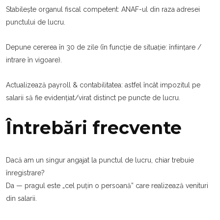
Stabilește organul fiscal competent: ANAF-ul din raza adresei
punctului de lucru.
Depune cererea în 30 de zile (în funcție de situație: înființare /
intrare în vigoare).
Actualizează payroll & contabilitatea: astfel încât impozitul pe
salarii să fie evidențiat/virat distinct pe puncte de lucru.
Întrebări frecvente
Dacă am un singur angajat la punctul de lucru, chiar trebuie
înregistrare?
Da — pragul este „cel puțin o persoană” care realizează venituri
din salarii.