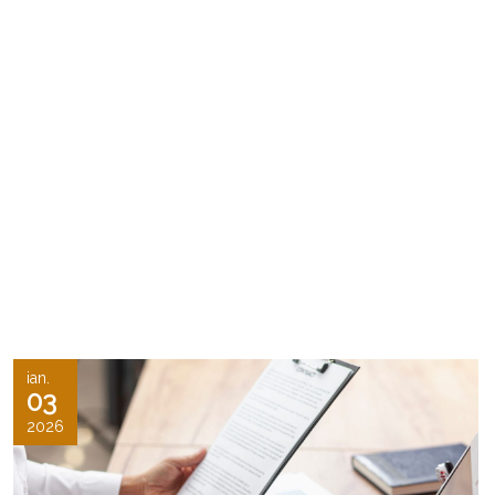
ian.
03
2026