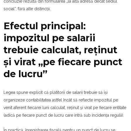
concluzie rezultă din formularea „la altă adresă decât sediul
social”, fără alte distincții.
Efectul principal:
impozitul pe salarii
trebuie calculat, reținut
și virat „pe fiecare punct
de lucru”
Legea spune explicit că plătitorii de salarii trebuie să își
organizeze contabilitatea astfel încât să reflecte impozitul pe
venit aferent fiecărei luni calculat, reținut și virat pe fiecare entitate
(adică pe fiecare punct de lucru care intră sub incidența regulii).
În practică, înregistrarea fiscală pentru un punct de lucru se