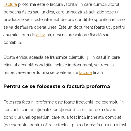
Factura
proforma este o factură „schiță” în care cumpărătorul,
persoana fizica sau juridica, care urmează să achizitioneze un
produs/serviciu este informat despre condițiile specifice în care
se va desfășura operațiunea. Este un document foarte util pentru
anumite tipuri de
activ
itati, deși nu are valoare fiscală sau
contabilă.
Odată emisa, aceasta se transmite clientului și, în cazul în care
clientul acceptă condițiile incluse în document, se trece la
respectarea acordului si se poate emite
factura
finală.
Pentru ce se foloseste o factură proforma
Folosirea facturii proforme este foarte frecventă, de exemplu, în
tranzacțiile internaționale, funcționând ca mijloc de a dovedi
condițiile unei operațiuni care nu a fost încă încheiată complet
(de exemplu, pentru că s-a efectuat plata dar marfa nu a nu a fost