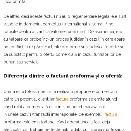
încă primita.
De altfel, desi aceste facturi nu au o reglementare legala, ele sunt
valabile in domeniul comertului international si vamal, fiind
folosite pentru a clarifica valoarea unei marfi. De asemenea, ele
au valoare ca probe într-un proces judiciar în cazul în care apare
un conflict între părți. Facturile proforme sunt adesea folosite și
ca substitut pentru o ofertă comercială în cazul furnizorilor de
bunuri sau servicii.
Diferența dintre o factură proforma și o ofertă:
Oferta este folosită pentru a realiza o propunere comercială
către un potențial client, iar
factura
proforma se emite atunci
când relația comercială este într-un punct mai avansat.
În unele cazuri (tranzactii internaționale, de exemplu),
factura
proforma este emisă atunci când operațiunea a fost deja
efectuată, dar trebuie perfecționată odată cu livrarea mărfii sau a