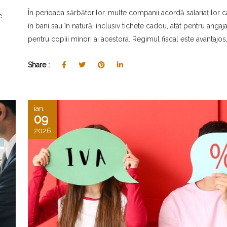
În perioada sărbătorilor, multe companii acordă salariaților 
e
în bani sau în natură, inclusiv tichete cadou, atât pentru angajaț
pentru copiii minori ai acestora. Regimul fiscal este avantajos,.
Share :
ian.
09
2026