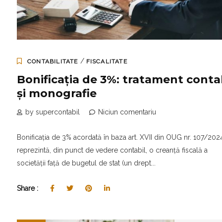
/
CONTABILITATE
FISCALITATE
Bonificația de 3%: tratament conta
și monografie
by supercontabil
Niciun comentariu
Bonificația de 3% acordată în baza art. XVII din OUG nr. 107/202
reprezintă, din punct de vedere contabil, o creanță fiscală a
societății față de bugetul de stat (un drept...
Share :