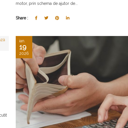
motor, prin schema de ajutor de...
Share :
ian.
19
2026
utit