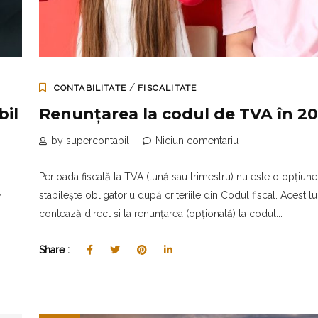
/
CONTABILITATE
FISCALITATE
bil
Renunțarea la codul de TVA în 2
by supercontabil
Niciun comentariu
Perioada fiscală la TVA (lună sau trimestru) nu este o opțiune,
stabilește obligatoriu după criteriile din Codul fiscal. Acest l
4
contează direct și la renunțarea (opțională) la codul...
Share :