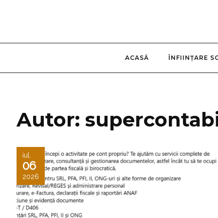
ACASĂ
ÎNFIINȚARE S
Autor:
supercontabi
iul.
06
2026