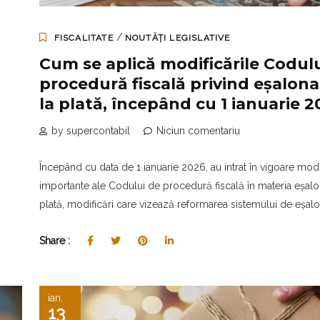
/
FISCALITATE
NOUTĂȚI LEGISLATIVE
Cum se aplică modificările Codul
procedură fiscală privind eșalon
la plată, începând cu 1 ianuarie 2
by supercontabil
Niciun comentariu
Începând cu data de 1 ianuarie 2026, au intrat în vigoare modi
importante ale Codului de procedură fiscală în materia eșalon
plată, modificări care vizează reformarea sistemului de eșalon
Share :
ian.
13