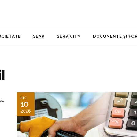
OCIETATE
SEAP
SERVICII
DOCUMENTE ȘI FO
l
iun.
10
2026