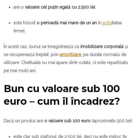
are o
valoare cel puțin egală cu 2.500 lei
;
este folosit
o perioadă mai mare de un an
în
activ
itatea
firmei.
În acest caz, bunul se înregistrează ca
imobilizare corporală
și
se recuperează treptat, prin
amortizare
, pe durata normală de
utilizare. Cheltuiala nu mai apare dintr-odată, ci este repartizată
pe mai mulți ani.
Bun cu valoare sub 100
euro – cum îl încadrez?
Dacă un produs are
o valoare sub 100 euro
(aproximativ 500 lei):
este clar sub plafonul de 2.500 lei, deci nu este mijloc fix