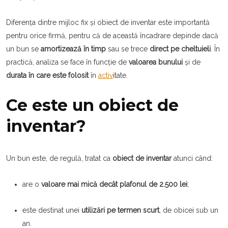
Diferența dintre mijloc fix și obiect de inventar este importantă
pentru orice firmă, pentru că de această încadrare depinde dacă
un bun se
amortizează în timp
sau se trece
direct pe cheltuieli
. În
practică, analiza se face în funcție de
valoarea bunului
și de
durata în care este folosit
în
activ
itate.
Ce este un obiect de
inventar?
Un bun este, de regulă, tratat ca
obiect de inventar
atunci când:
are o
valoare mai mică decât plafonul de 2.500 lei
;
este destinat unei
utilizări pe termen scurt
, de obicei sub un
an.