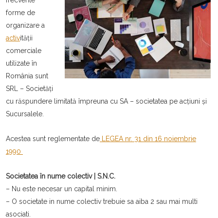
frecvente
forme de
organizare a
activ
ității
comerciale
utilizate în
România sunt
SRL – Societăți
cu răspundere limitată împreuna cu SA – societatea pe acțiuni și
Sucursalele.
Acestea sunt reglementate de
LEGEA nr. 31 din 16 noiembrie
1990
Societatea în nume colectiv | S.N.C.
– Nu este necesar un capital minim.
– O societate in nume colectiv trebuie sa aiba 2 sau mai multi
asociati.