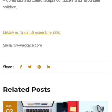
– Comanditatii au control asupra conducerii si au raspunderi
solidare.
LEGEA nr. 31 din 16 noiembrie 1990
Sursa: www.accace.com
Share :
Related Posts
apr.
03