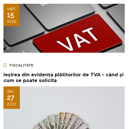
sept.
15
2025
FISCALITATE
Ieșirea din evidența plătitorilor de TVA – când și
cum se poate solicita
dec.
27
2022